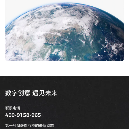
数
字
创
意
遇
见
未
来
联系电话：
400-9158-965
第一时间获得互橙的最新动态