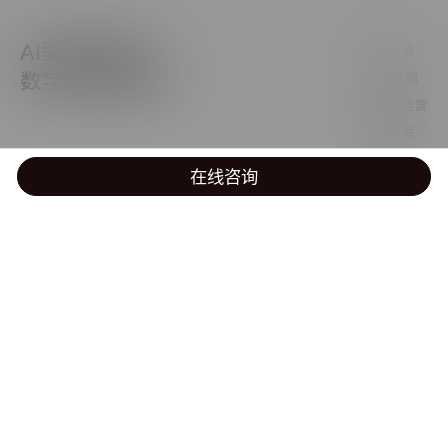
A
I
驱
动
增
长
的
网站建设
数
字
营
销
服
务
商
GEO营销
新媒体运营
品牌出海
AI产品应用
在线咨询