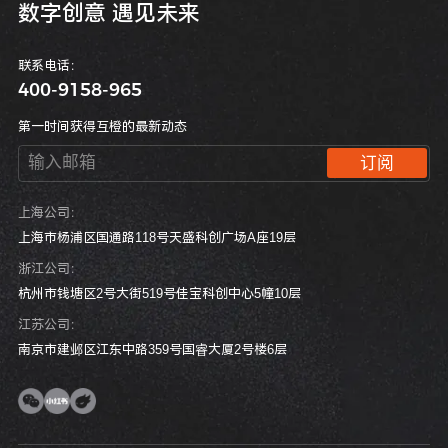
数
字
创
意
遇
见
未
来
联系电话：
400-9158-965
第一时间获得互橙的最新动态
订阅
上海公司：
上海市杨浦区国通路118号天盛科创广场A座19层
浙江公司：
杭州市钱塘区2号大街519号佳宝科创中心5幢10层
江苏公司：
南京市建邺区江东中路359号国睿大厦2号楼6层