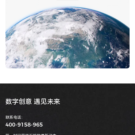
数
字
创
意
遇
见
未
来
联系电话：
400-9158-965