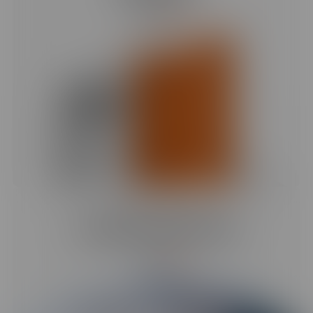
立即获取
全国范围内支持上门洽谈
您在哪里我们的服务就在哪里
立即咨询