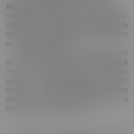
网页制作
技术已经非常发达，便可以通过HTML5和
CSS3实现简洁的动画页面加载，包括下拉菜单和按钮
点击动态效果。通过这些有趣的功能，使得整个网站变
得更加活跃，用户在浏览这样的网页时愿意停留更长时
间，从而提高网页流量转化率。
网页流量转化率低主要是由于网页用户体验不佳所
造成，比如一些企业为了节省工作负担，直接将网页设
为一张图片，这种网页的seo效果差，并且用户体验也
过于糟糕。一个合格的网页应该具有导航栏，这样用户
在打开网页时，可以通过导航栏来理解这个网站包含的
内容。同时，网页的字体大小也应适当调整，对于一些
年纪较大的用户，建议放大网页字体。