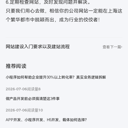
6.定期检查网站，及时发现问题并解决。
只要我们用心去做，相信你的公司网站一定能在上海这
个繁华都市中脱颖而出，成为行业的佼佼者！
我们能给的
远比您想的更多
网站建设入门要求以及建站流程
查看下一篇
立即提交
推荐阅读
隐私条款信息保护中，请放心填写
小程序如何帮助企业提升30%以上转化率？真实业务逻辑拆解
2026-07-06
阅读量8
联系电话：
做产品开发前必须搞清楚这3件事
400-9158-965
2026-07-06
阅读量10
在线咨询
APP开发、小程序开发、H5开发，载体如何选择？