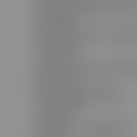
采用Tree Shaking技术去除未使用的JavaScrip
对非首屏图片实施惰加载（LazyLoad），通过Intersec
2.现代媒体格式革命
用WebP/AVIF格式替代传统JPEG/PNG，体积减少3
视频流采用H.265编码，配合`&lt;video&gt;`标签的p
二、后端执行引擎调优
1.PHP性能爆发式提升
启用Zend OPcache+APCu双缓存，预编译脚本
使用Swoole协程框架替代传统PHPFPM，QPS提升
2.数据库查询毫秒响应
通过EXPLAIN分析慢查询，建立覆盖索引
利用Redis Pipeline批量处理读写，减少网络往返
三、网络传输层「黑科技」
1.边缘计算加速网络
部署全球Anycast CDN，通过边缘节点缓存静态资
启用Brotli压缩算法，比Gzip提升20%压缩率