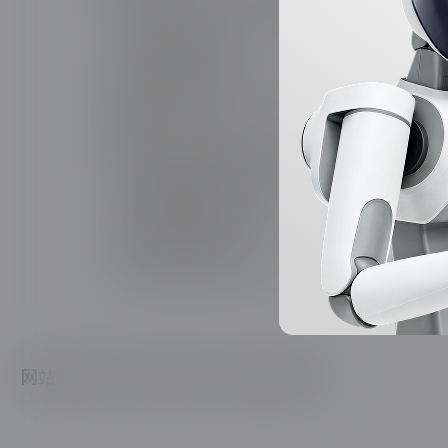
启用Kernel Samepage Merging合并重复内存页
六、持续监控体系
部署自动化监控系统（如Prometheus+Grafana
核心指标：FCP≤1s，TTI≤2s，Speed Index≤3s
告警阈值：API响应＞200ms，CPU利用率＞70%
通过以上方案组合实施，可帮助中型电商站实现：
✅首屏加载时间从3.2s降至0.8s
✅服务器资源消耗降低60%
✅用户流失率减少45%
具体实施时建议通过WebPageTest和Lightho
网站建设中文化差异对设计风格的影响