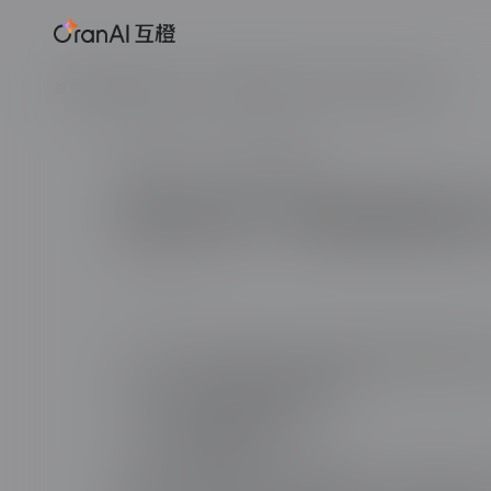
首页
新闻资讯
告别卡顿！网站性能优化的「黑科技」提速方案
2025-04-23
作者：苏歆楠
告别卡顿！网站性能优化
以下是一套结合前沿技术和实战经验的网站性能优
速手段，助您实现流畅访问体验：
一、前端资源极速加载方案
1.CSS/JS原子级优化
使用CSS选择器优化（避免通配符、减少嵌套层级），结