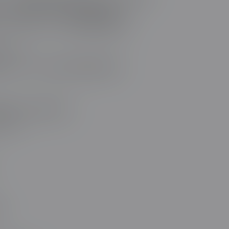
t代码，压缩后通过HTTP/2多路复用传输
tion Observer API实现精准加载触发
0%70%
reload="metadata"属性实现智能加载
字节码减少70%解析时间
510倍
源