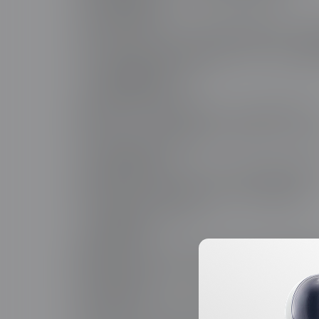
2.协议层性能突破
升级HTTP/3+QUIC协议，解决队头阻塞问题，弱网
对API接口实施GraphQL按需取数，减少70%无效
四、浏览器渲染加速方案
1.关键渲染路径优化
使用Critical CSS内联首屏样式，异步加载非关键CS
实现Resource Hints预加载（DNSPrefetch、Precon
2.GPU加速渲染技术
对动画元素启用`transform:translateZ(0)`强制GPU
通过Web Worker处理复杂计算，避免主线程阻塞
五、服务器级「核弹」优化
1.内核参数调优
调整Nginx的`worker_connections`突破C10K并发
配置Linux内核的TCP窗口缩放因子，提升高延迟
2.内存管理革命
使用jemalloc/tcmalloc替代默认内存分配器，减少