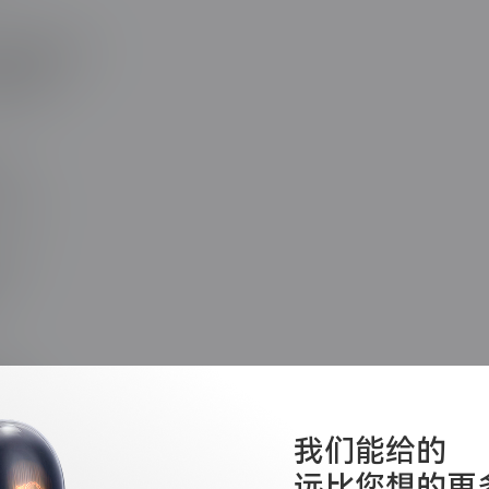
环境提速40%
数据传输
S
nect）
渲染
瓶颈
网络吞吐
我们能给的
远比您想的更
内存碎片